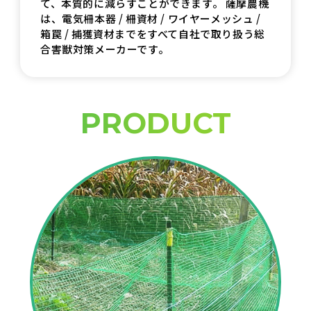
て、本質的に減らすことができます。
薩摩農機
は、電気柵本器 / 柵資材 / ワイヤーメッシュ /
箱罠 / 捕獲資材までをすべて自社で取り扱う総
合害獣対策メーカーです。
PRODUCT