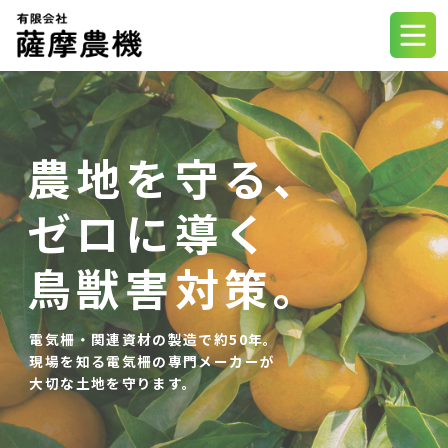
ホーム
電気柵について
農地を守る、
製品情報
ゼロに導く
動物別対策
鳥獣害対策。
よくあるご質問
電気柵・関連資材の製造で約50年。
現場を知る電気柵の専門メーカーが
会社概要
大切な土地を守ります。
お問い合わせ